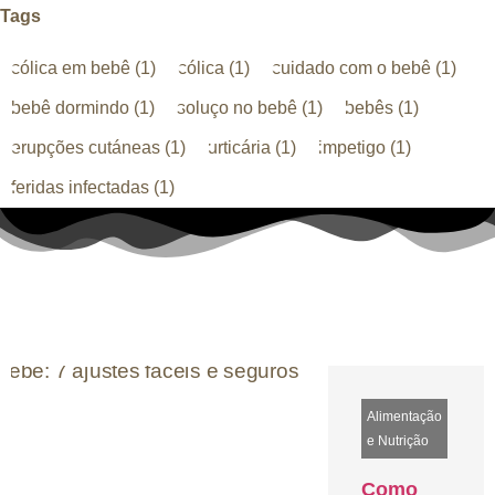
Tags
cólica em bebê
(1)
cólica
(1)
cuidado com o bebê
(1)
bebê dormindo
(1)
soluço no bebê
(1)
bebês
(1)
erupções cutáneas
(1)
urticária
(1)
impetigo
(1)
feridas infectadas
(1)
Alimentação
e Nutrição
Como