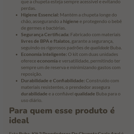
que a chupeta esteja sempre acessível e evitando
perdas.
Higiene Essencial:
Mantém a chupeta longe do
chão, assegurando a
higiene
e protegendo o bebê
de germes e bactérias.
Segurança Certificada:
Fabricado com materiais
livres de BPA e ftalatos
, garante a segurança,
seguindo os rigorosos padrões de
qualidade
Buba.
Economia Inteligente:
O kit com duas unidades
oferece
economia
e versatilidade, permitindo ter
sempre um de reserva e minimizando gastos com
reposição.
Durabilidade e Confiabilidade:
Construído com
materiais resistentes, o prendedor assegura
durabilidade
e a confiável
qualidade
Buba para o
uso diário.
Para quem esse produto é
ideal
Este
Buba, Kit 2 Prendedores De Chupeta Coala Azul
é