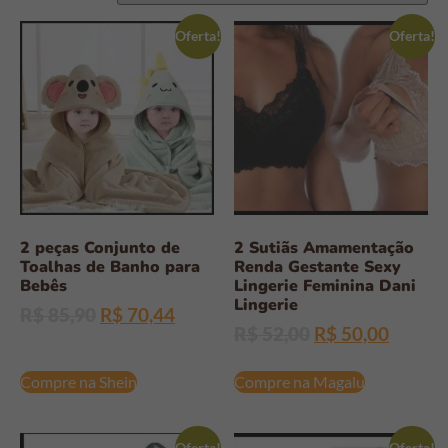
Oferta!
Oferta!
2 peças Conjunto de
2 Sutiãs Amamentação
Toalhas de Banho para
Renda Gestante Sexy
Bebês
Lingerie Feminina Dani
Lingerie
R$
85,90
R$
70,44
R$
52,00
R$
50,00
Compre na Shein
Compre na Magalu
Oferta!
Oferta!