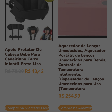
Aquecedor de Lenços
Apoio Protetor De
Umedecidos, Aquecedor
Cabeça Bebê Para
Portátil de Lenços
Cadeirinha Carro
Umedecidos para Bebês,
Infantil Preto Liso
Controle de
Temperatura
R$
78,00
R$
48,42
Inteligente,
Dispensador de Lenços
Umedecidos para Uso
(Temperatura
R$
254,99
Compre na Mercado Livre
Compre na Amazon