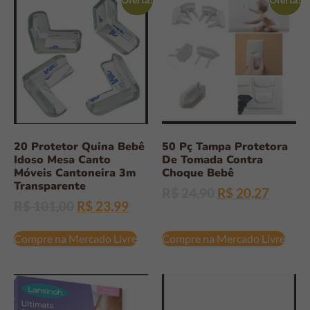
20 Protetor Quina Bebê
50 Pç Tampa Protetora
Idoso Mesa Canto
De Tomada Contra
Móveis Cantoneira 3m
Choque Bebê
Transparente
R$
24,90
R$
20,27
R$
101,00
R$
23,99
Compre na Mercado Livre
Compre na Mercado Livre