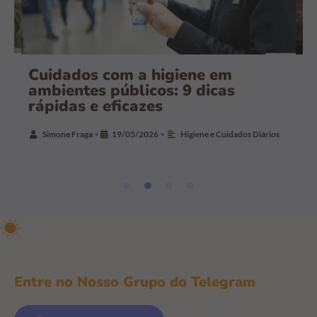
Como organizar refeições em
C
restaurantes: guia prático para
p
reduzir estresse
s
os
Simone Fraga
•
19/05/2026
•
Alimentação e Nutrição
Entre no Nosso Grupo do Telegram