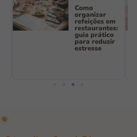
Como
s
organizar
refeições em
restaurantes:
guia prático
es
para reduzir
:
estresse
e