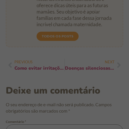
oferece dicas úteis para as futuras
mamães. Seu objetivo é apoiar
famílias em cada fase dessa jornada
incrível chamada maternidade.
TODOS OS POSTS
PREVIOUS
NEXT
Como evitar irritações causadas por suor: 8 passos rápidos e eficazes
Doenças silenciosas que podem afetar bebês: sinais que todo pai precisa notar
Deixe um comentário
O seu endereço de e-mail não será publicado.
Campos
obrigatórios são marcados com
*
Comentário
*