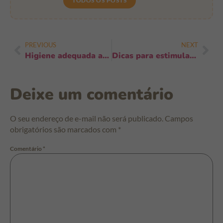
TODOS OS POSTS
PREVIOUS
NEXT
Higiene adequada ao trocar fraldas fora de casa: 12 truques rápidos e confiáveis
Dicas para estimular o apetite do bebê: 14 estratégias simples e eficazes
Deixe um comentário
O seu endereço de e-mail não será publicado.
Campos
obrigatórios são marcados com
*
Comentário
*