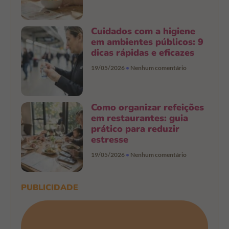
Cuidados com a higiene
em ambientes públicos: 9
dicas rápidas e eficazes
19/05/2026
Nenhum comentário
Como organizar refeições
em restaurantes: guia
prático para reduzir
estresse
19/05/2026
Nenhum comentário
PUBLICIDADE