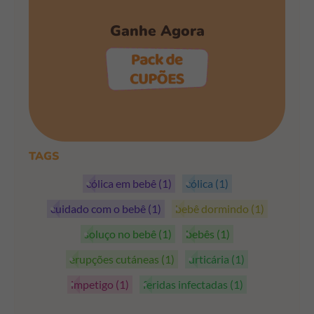
Ganhe Agora
PEGAR OS CUPÕES
TAGS
cólica em bebê
(1)
cólica
(1)
cuidado com o bebê
(1)
bebê dormindo
(1)
soluço no bebê
(1)
bebês
(1)
erupções cutáneas
(1)
urticária
(1)
impetigo
(1)
feridas infectadas
(1)