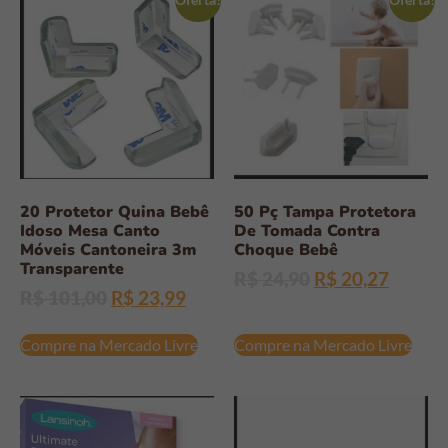
20 Protetor Quina Bebê
50 Pç Tampa Protetora
Idoso Mesa Canto
De Tomada Contra
Móveis Cantoneira 3m
Choque Bebê
Transparente
R$
24,90
R$
20,27
R$
101,00
R$
23,99
Compre na Mercado Livre
Compre na Mercado Livre