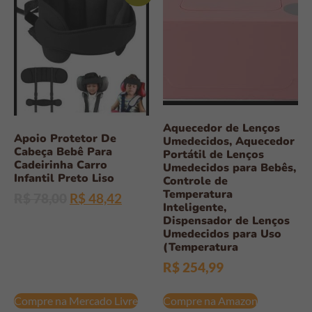
Aquecedor de Lenços
Apoio Protetor De
Umedecidos, Aquecedor
Cabeça Bebê Para
Portátil de Lenços
Cadeirinha Carro
Umedecidos para Bebês,
Infantil Preto Liso
Controle de
Temperatura
R$
78,00
R$
48,42
Inteligente,
Dispensador de Lenços
Umedecidos para Uso
(Temperatura
R$
254,99
Compre na Mercado Livre
Compre na Amazon