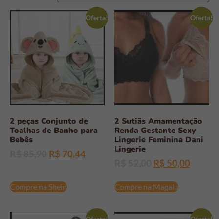
Oferta!
Oferta!
2 peças Conjunto de
2 Sutiãs Amamentação
Toalhas de Banho para
Renda Gestante Sexy
Bebês
Lingerie Feminina Dani
Lingerie
R$
85,90
R$
70,44
R$
52,00
R$
50,00
Compre na Shein
Compre na Magalu
Oferta!
Oferta!