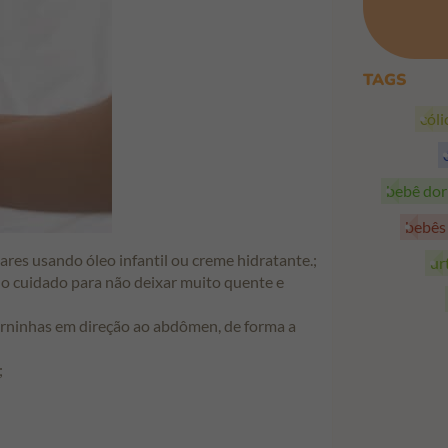
TAGS
cól
bebê do
bebê
es usando óleo infantil ou creme hidratante.;
ur
 cuidado para não deixar muito quente e
erninhas em direção ao abdômen, de forma a
;