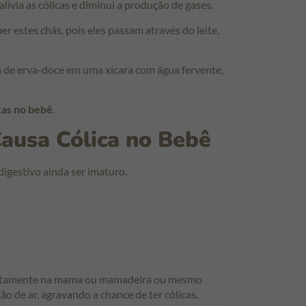
ivia as cólicas e diminui a produção de gases.
estes chás, pois eles passam através do leite,
ra de erva-doce em uma xícara com água fervente,
icas no bebê
.
Causa Cólica no Bebê
digestivo ainda ser imaturo.
retamente na mama ou mamadeira ou mesmo
o de ar, agravando a chance de ter cólicas.