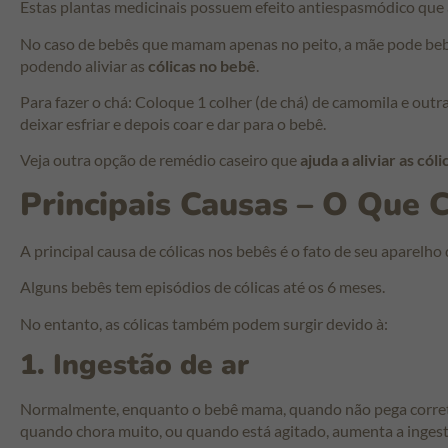
Estas plantas medicinais possuem efeito antiespasmódico que al
No caso de bebês que mamam apenas no peito, a mãe pode beber 
podendo aliviar as
cólicas no bebê
.
Para fazer o chá: Coloque 1 colher (de chá) de camomila e out
deixar esfriar e depois coar e dar para o bebê.
Veja outra opção de remédio caseiro que
ajuda a aliviar as cól
Principais Causas – O Que 
A principal causa de cólicas nos bebês é o fato de seu aparelho 
Alguns bebês tem episódios de cólicas até os 6 meses.
No entanto, as cólicas também podem surgir devido à:
1. Ingestão de ar
Normalmente, enquanto o bebê mama, quando não pega cor
quando chora muito, ou quando está agitado, aumenta a ingestã