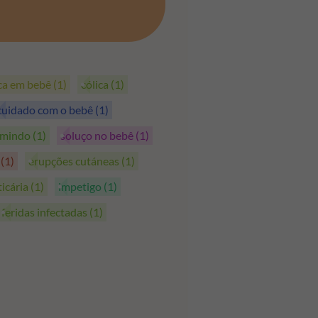
PEGAR OS CUPÕES
ica em bebê
(1)
cólica
(1)
cuidado com o bebê
(1)
rmindo
(1)
soluço no bebê
(1)
s
(1)
erupções cutáneas
(1)
ticária
(1)
impetigo
(1)
feridas infectadas
(1)